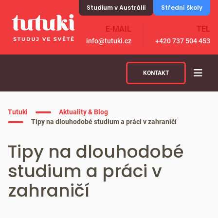
Skip to content
Studium v Austrálii
Střední školy
E-MAIL
TEL
info@tutuki.cz
+420 737 504 453
KONTAKT
Tutuki
Aktuality & Blog
Tipy na dlouhodobé studium a práci v zahraničí
Tipy na dlouhodobé
studium a práci v
zahraničí