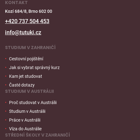
KONTAKT
Kozí 684/8, Brno 602 00
+420 737 504 453
info@tutuki.cz
STUDIUM V ZAHRANIČÍ
Cestovní pojištění
Jak si vybrat správný kurz
Kam jet studovat
Časté dotazy
STUDIUM V AUSTRÁLII
Proč studovat v Austrálii
Studium v Austrálii
Práce v Austrálii
Víza do Austrálie
STŘEDNÍ ŠKOLY V ZAHRANIČÍ