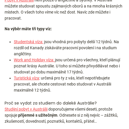
Pobyt v Austrálii
není pouze o angličtině a Sydney. V Austrálii
můžete studovat spoustu zajímavých oborů a na mnoha krásných
místech. O všech toho víme víc než dost. Navíc zde můžete i
pracovat.
Na výběr máte tři typy víz:
Studentská víza:
jsou vhodná pro pobyty delší 12 týdnů. Na
rozdíl od Kanady získáváte pracovní povolení i na studium
angličtiny.
Work and Holiday víza:
jsou určená pro všechny, kteří plánují
poznat krásy Austrálie. U toho si můžete přivydělávat nebo i
studovat po dobu maximálně 17 týdnů.
Turistická víza
: určená pro ty z vás, kteří nepotřebujete
pracovat, ale chcete cestovat nebo studovat v Austrálii
maximálně 12 týdnů.
Proč se vydat za studiem do daleké Austrálie?
Studijní pobyt v Austrálii
doporučujeme všemi deseti, protože
spojuje
příjemné s užitečným
. Odnesete si z něj nejvíc – zážitků,
zkušeností, dovedností, poznatků, kontaktů, přátel…