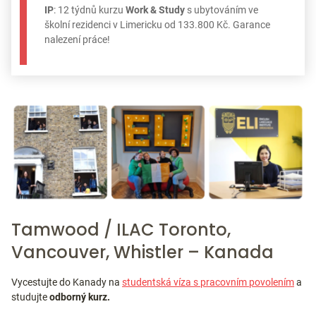
IP
: 12 týdnů kurzu
Work & Study
s ubytováním ve
školní rezidenci v Limericku od 133.800 Kč. Garance
nalezení práce!
Tamwood / ILAC Toronto,
Vancouver, Whistler – Kanada
Vycestujte do Kanady na
studentská víza s pracovním povolením
a
studujte
odborný kurz.