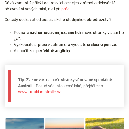
Dává vám totiž příležitost rozvíjet se nejen v rámci vzdělávání či
objevování nových míst, ale i při
práci
.
Co tedy očekávat od australského studijního dobrodružství?
Poznáte
nádhernou zemi, úžasné lidi
i nové stránky vlastního
„já“.
Vyzkoušíte si práci v zahraničí a vyděláte si
slušné peníze
.
A naučíte se
perfektně anglicky
.
Tip:
Zveme vás na naše
stránky věnované speciálně
Austrálii
. Pokud vás tato země láká, přejděte na
www.tutuki-australie.cz
.