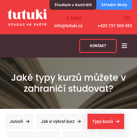
Skip to content
Studium v Austrálii
Střední školy
E-MAIL
TEL
info@tutuki.cz
+420 737 504 453
KONTAKT
Jaké typy kurzů můžete v
zahraničí studovat?
Junioři
Jak si vybrat kurz
Typy kurzů