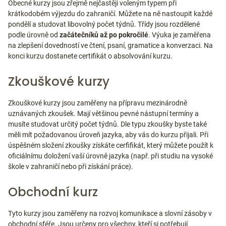
Obecné kurzy jsou zřejmě nejčastěji voleným typem při
krátkodobém výjezdu do zahraničí. Můžete na ně nastoupit každé
pondělí a studovat libovolný počet týdnů. Třídy jsou rozdělené
podle úrovně od
začátečníků až po pokročilé
. Výuka je zaměřena
na zlepšení dovedností ve čtení, psaní, gramatice a konverzaci. Na
konci kurzu dostanete certifikát o absolvování kurzu.
Zkouškové kurzy
Zkouškové kurzy jsou zaměřeny na přípravu mezinárodně
uznávaných zkoušek. Mají většinou pevné nástupní termíny a
musíte studovat určitý počet týdnů. Dle typu zkoušky byste také
měli mít požadovanou úroveň jazyka, aby vás do kurzu přijali. Při
úspěšném složení zkoušky získáte cerfifikát, který můžete použít k
oficiálnímu doložení vaší úrovně jazyka (např. při studiu na vysoké
škole v zahraničí nebo při získání práce).
Obchodní kurz
Tyto kurzy jsou zaměřeny na rozvoj komunikace a slovní zásoby v
obchodní sféře. Jsou určeny pro všechny, kteří si potřebují