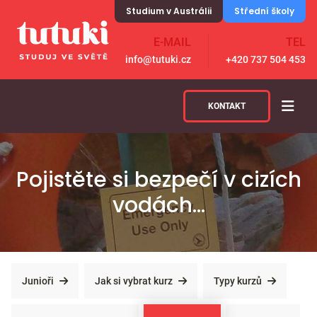
Skip to content
Studium v Austrálii
Střední školy
E-MAIL
TEL
info@tutuki.cz
+420 737 504 453
KONTAKT
Pojistěte si bezpečí v cizích
vodách...
Junioři
Jak si vybrat kurz
Typy kurzů