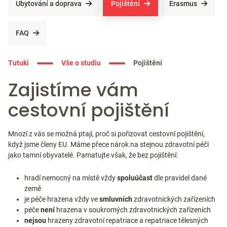
Ubytování a doprava
Pojištění
Erasmus
FAQ
Tutuki
Vše o studiu
Pojištění
Zajistíme vám
cestovní pojištění
Mnozí z vás se možná ptají, proč si pořizovat cestovní pojištění,
když jsme členy EU. Máme přece nárok na stejnou zdravotní péči
jako tamní obyvatelé. Pamatujte však, že bez pojištění:
hradí nemocný na místě vždy
spoluúčast
dle pravidel dané
země
je péče hrazena vždy ve
smluvních
zdravotnických zařízeních
péče
není
hrazena v soukromých zdravotnických zařízeních
nejsou
hrazeny zdravotní repatriace a repatriace tělesných