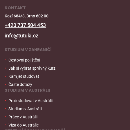
KONTAKT
Kozí 684/8, Brno 602 00
+420 737 504 453
info@tutuki.cz
STUDIUM V ZAHRANIČÍ
Cestovní pojištění
Jak si vybrat správný kurz
Kam jet studovat
Časté dotazy
STUDIUM V AUSTRÁLII
Proč studovat v Austrálii
Studium v Austrálii
Práce v Austrálii
Víza do Austrálie