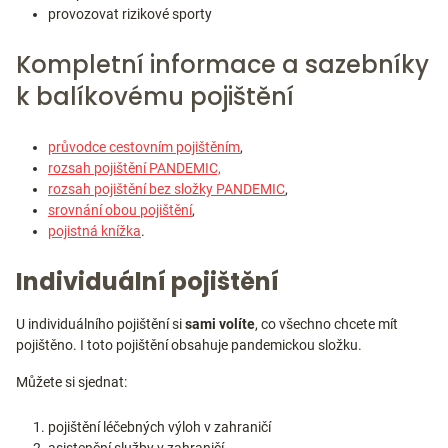
provozovat rizikové sporty
Kompletní informace a sazebníky
k balíkovému pojištění
průvodce cestovním pojištěním
,
rozsah pojištění PANDEMIC,
rozsah pojištění bez složky PANDEMIC
,
srovnání obou pojištění
,
pojistná knížka
.
Individuální pojištění
U individuálního pojištění si
sami volíte
, co všechno chcete mít
pojištěno. I toto pojištění obsahuje pandemickou složku.
Můžete si sjednat:
pojištění léčebných výloh v zahraničí