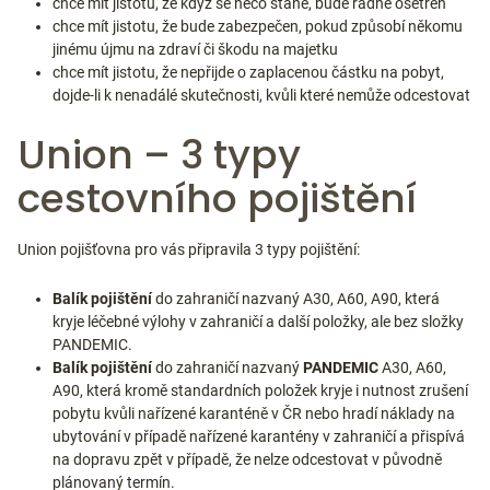
chce mít jistotu, že když se něco stane, bude řádně ošetřen
chce mít jistotu, že bude zabezpečen, pokud způsobí někomu
jinému újmu na zdraví či škodu na majetku
chce mít jistotu, že nepřijde o zaplacenou částku na pobyt,
dojde-li k nenadálé skutečnosti, kvůli které nemůže odcestovat
Union – 3 typy
cestovního pojištění
Union pojišťovna pro vás připravila 3 typy pojištění:
Balík pojištění
do zahraničí nazvaný A30, A60, A90, která
kryje léčebné výlohy v zahraničí a další položky, ale bez složky
PANDEMIC.
Balík pojištění
do zahraničí nazvaný
PANDEMIC
A30, A60,
A90, která kromě standardních položek kryje i nutnost zrušení
pobytu kvůli nařízené karanténě v ČR nebo hradí náklady na
ubytování v případě nařízené karantény v zahraničí a přispívá
na dopravu zpět v případě, že nelze odcestovat v původně
plánovaný termín.