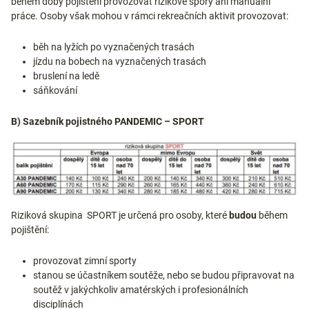
během doby pojištění provozovat rizikové spory ani manuální
práce. Osoby však mohou v rámci rekreačních aktivit provozovat:
běh na lyžích po vyznačených trasách
jízdu na bobech na vyznačených trasách
bruslení na ledě
sáňkování
B) Sazebník pojistného PANDEMIC – SPORT
Riziková skupina SPORT je určená pro osoby, které
budou
během
pojištění:
provozovat zimní sporty
stanou se účastníkem soutěže, nebo se budou připravovat na
soutěž v jakýchkoliv amatérských i profesionálních
disciplínách