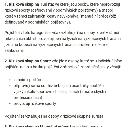
1. Riziková
skupina Turista:
ve které jsou osoby, které neprovozují
rizikové sporty (definované v podmínkách pojišťovny) a (nebo)
které v rámci zahraniční cesty nevykonávají manuální práce (též
definované v podmínkách pojišťovny).
Pojištění v této kategorii se však vztahuje i na osoby, které v rámci
rekreačních aktivit provozují běh na lyžích na vyznačených trasách,
jízdu na bobech na vyznačených trasách, bruslení na ledě a
sáňkování.
2. Riziková skupina Sport:
zde jde o osoby, které se u individuálního
pojištění nebo u balíku pojištění v rámci své zahraniční cesty věnují:
zimním sportům
připravují se na soutěž nebo jsou účastníky soutěže
v jakýchkoliv sportovních disciplínách (amatérských i
profesionálních)
provozují rizikové sporty
Pojištění se vztahuje i na osoby v rizikové skupině Turista.
3.
Riziková skupina Manuální práce:
lze sjednat pouze u