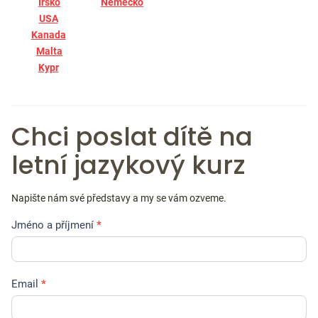
Irsko
Německo
USA
Kanada
Malta
Kypr
Chci poslat dítě na
letní jazykový kurz
Napište nám své představy a my se vám ozveme.
Jméno a příjmení
*
Email
*