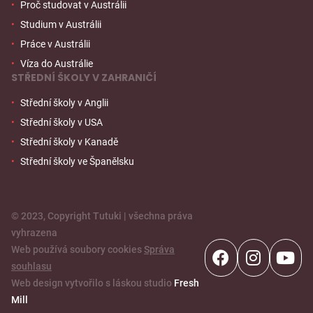
Proč studovat v Austrálii
Studium v Austrálii
Práce v Austrálii
Víza do Austrálie
STŘEDNÍ ŠKOLY V ZAHRANIČÍ
Střední školy v Anglii
Střední školy v USA
Střední školy v Kanadě
Střední školy ve Španělsku
© 2023, Copyright Tutuki | všechna práva
vyhrazena
Web používá soubory cookies
Správa
souhlasu
Web design vytvořilo s láskou studio
Fresh
Mill