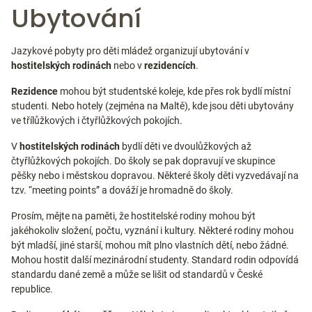
Ubytování
Jazykové pobyty pro děti mládež organizují ubytování v
hostitelských rodinách
nebo v
rezidencích
.
Rezidence
mohou být studentské koleje, kde přes rok bydlí místní
studenti. Nebo hotely (zejména na Maltě), kde jsou děti ubytovány
ve třílůžkových i čtyřlůžkových pokojích.
V
hostitelských rodinách
bydlí děti ve dvoulůžkových až
čtyřlůžkových pokojích. Do školy se pak dopravují ve skupince
pěšky nebo i městskou dopravou. Některé školy děti vyzvedávají na
tzv. “meeting points” a dováží je hromadně do školy.
Prosím, mějte na paměti, že hostitelské rodiny mohou být
jakéhokoliv složení, počtu, vyznání i kultury. Některé rodiny mohou
být mladší, jiné starší, mohou mít plno vlastních dětí, nebo žádné.
Mohou hostit další mezinárodní studenty. Standard rodin odpovídá
standardu dané země a může se lišit od standardů v České
republice.