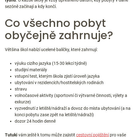
týdnů
. U každé školy je vždy upřesněno datum, kdy pobyty v dané
sezóně začínají a kdy končí.
Co všechno pobyt
obyčejně zahrnuje?
Většina škol nabízí ucelené balíčky, které zahrnují:
výuku cizího jazyka (15-30 lekcí týdně)
studijní materiály
vstupní test, kterým škola zjistí úroveň jazyka
ubytování v rezidencích/hostitelských rodinách
stravu
volnočasové aktivity (sportovní či výtvarné činnosti, výlety a
exkurze)
vyzvednutí z letiště/nádraží a dovoz do místa ubytování (a na
konci pobytu zase zpět na letiště/nádraží)
dozor 24 hodin denně
Tutuki
vám ještě k tomu může zajistit
cestovní pojištění
pro vaše