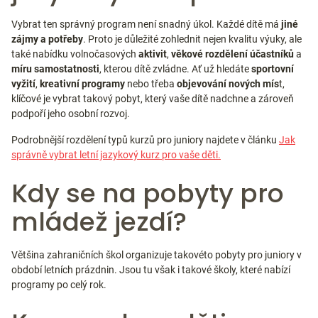
Vybrat ten správný program není snadný úkol. Každé dítě má
jiné
zájmy a potřeby
. Proto je důležité zohlednit nejen kvalitu výuky, ale
také nabídku volnočasových
aktivit
,
věkové rozdělení účastníků
a
míru samostatnosti
, kterou dítě zvládne. Ať už hledáte
sportovní
vyžití
,
kreativní programy
nebo třeba
objevování nových mís
t,
klíčové je vybrat takový pobyt, který vaše dítě nadchne a zároveň
podpoří jeho osobní rozvoj.
Podrobnější rozdělení typů kurzů pro juniory najdete v článku
Jak
správně vybrat letní jazykový kurz pro vaše děti.
Kdy se na pobyty pro
mládež jezdí?
Většina zahraničních škol organizuje takovéto pobyty pro juniory v
období letních prázdnin. Jsou tu však i takové školy, které nabízí
programy po celý rok.