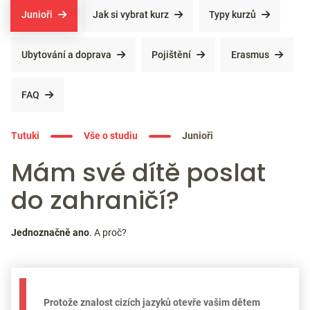
Junioři
Jak si vybrat kurz
Typy kurzů
Ubytování a doprava
Pojištění
Erasmus
FAQ
Tutuki
Vše o studiu
Junioři
Mám své dítě poslat
do zahraničí?
Jednoznačně ano
. A proč?
Protože znalost cizích jazyků otevře vašim dětem