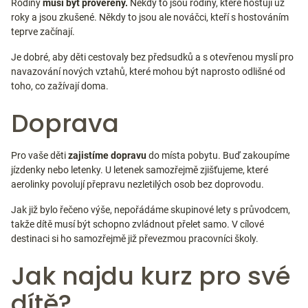
Rodiny
musí být prověřeny.
Někdy to jsou rodiny, které hostují už
roky a jsou zkušené. Někdy to jsou ale nováčci, kteří s hostováním
teprve začínají.
Je dobré, aby děti cestovaly bez předsudků a s otevřenou myslí pro
navazování nových vztahů, které mohou být naprosto odlišné od
toho, co zažívají doma.
Doprava
Pro vaše děti
zajistíme dopravu
do místa pobytu. Buď zakoupíme
jízdenky nebo letenky. U letenek samozřejmě zjišťujeme, které
aerolinky povolují přepravu nezletilých osob bez doprovodu.
Jak již bylo řečeno výše, nepořádáme skupinové lety s průvodcem,
takže dítě musí být schopno zvládnout přelet samo. V cílové
destinaci si ho samozřejmě již převezmou pracovníci školy.
Jak najdu kurz pro své
dítě?