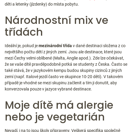
děti a letenky (jízdenky) do místa pobytu.
Národnostní mix ve
třídách
Ideální je, pokud je
mezinárodní třída
v dané destinaci složena z co
největšího počtu dětí z jiných zemí. Jsou ale destinace, které jsou
mezi Čechy velmi oblíbené (Malta, Anglie apod.). Zde lze očekávat,
že se vaše dítě pravděpodobně potká se studenty z Česka. Často se
také stává, že v jazykovém kempu budou skupiny cizinců z jiných
zemí (např. Italové jezdí často ve skupince 10-20 dětí). V takovém
případě je vhodné se mezi skupinu začlenit a tím ji donutit, aby
konverzovala pouze v jazyce vybrané destinace.
Moje dítě má alergie
nebo je vegetarián
Nevadí, i na to jsou školy připraveny. Veškerá specifika společně