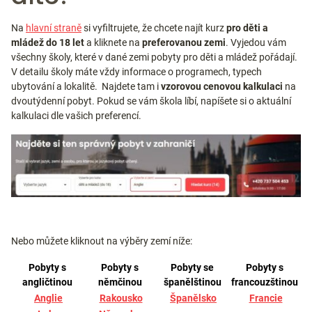
Na
hlavní straně
si vyfiltrujete, že chcete najít kurz
pro děti a
mládež do 18 let
a kliknete na
preferovanou zemi
. Vyjedou vám
všechny školy, které v dané zemi pobyty pro děti a mládež pořádají.
V detailu školy máte vždy informace o programech, typech
ubytování a lokalitě. Najdete tam i
vzorovou cenovou kalkulaci
na
dvoutýdenní pobyt. Pokud se vám škola líbí, napíšete si o aktuální
kalkulaci dle vašich preferencí.
Nebo můžete kliknout na výběry zemí níže:
Pobyty s
Pobyty s
Pobyty se
Pobyty s
angličtinou
němčinou
španělštinou
francouzštinou
Anglie
Rakousko
Španělsko
Francie