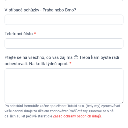
V případě schůzky - Praha nebo Brno?
Telefonní číslo
*
Ptejte se na všechno, co vás zajímá 🙂 Třeba kam byste rádi
odcestovali. Na kolik týdnů apod.
*
Po odeslání formuláře začne společnost Tutuki s.r.o. (tedy my) zpracovávat
vaše osobní údaje za účelem zodpovězení vaší otázky. Budeme se o ně
dalších 10 let pečlivě starat dle
Zásad ochrany osobních údajů
.