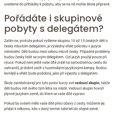
uvedeme do přihlášky k pobytu, aby se na ně mohla škola připravit.
Pořádáte i skupinové
pobyty s delegátem?
Zatím ne, protože pokud vyšleme skupinu 10 až 15 českých dětí s
česky mluvícím delegátem, je výsledný efekt pokroku v jazyce
minimální. Děti budou mezi sebou mluvit česky. Případné problémy
budou česky řešit se svým delegátem. Cizí jazyk použijí pouze při
výuce. Pokud není ještě vaše dítě zralé na samostatnou cestu do
zahraničí, je dobré začít s tuzemskými jazykovými kempy. Budou
levnější a efekt bude podobný, jako při výjezdu s delegátem.
Školy zaměstnávají pro tyto junior kurzy své
vedoucí skupin
, takže
děti budou mít svého tým lídra na místě. Vedoucí skupin hovoří
plynně jazykem země, do které se vaše dítě vypraví.
Pokud by ovšem mělo vaše dítě přeci obavy z cesty, můžeme jej
přidat k někomu, kdo v daný termín také letí do stejné země.