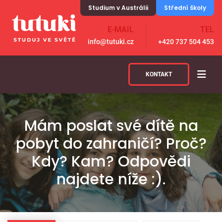
Skip to content
Studium v Austrálii
Střední školy
E-MAIL
TEL
info@tutuki.cz
+420 737 504 453
KONTAKT
Mám poslat své dítě na
pobyt do zahraničí? Proč?
Kdy? Kam? Odpovědi
najdete níže :).