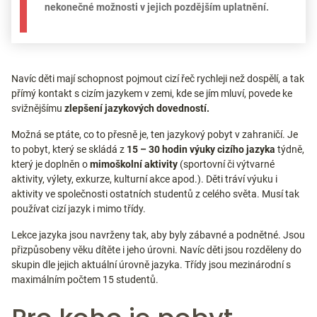
nekonečné možnosti v jejich pozdějším uplatnění.
Navíc děti mají schopnost pojmout cizí řeč rychleji než dospělí, a tak
přímý kontakt s cizím jazykem v zemi, kde se jím mluví, povede ke
svižnějšímu
zlepšení jazykových dovedností.
Možná se ptáte, co to přesně je, ten jazykový pobyt v zahraničí. Je
to pobyt, který se skládá z
15 – 30 hodin výuky cizího jazyka
týdně,
který je doplněn o
mimoškolní aktivity
(sportovní či výtvarné
aktivity, výlety, exkurze, kulturní akce apod.). Děti tráví výuku i
aktivity ve společnosti ostatních studentů z celého světa. Musí tak
používat cizí jazyk i mimo třídy.
Lekce jazyka jsou navrženy tak, aby byly zábavné a podnětné. Jsou
přizpůsobeny věku dítěte i jeho úrovni. Navíc děti jsou rozděleny do
skupin dle jejich aktuální úrovně jazyka. Třídy jsou mezinárodní s
maximálním počtem 15 studentů.