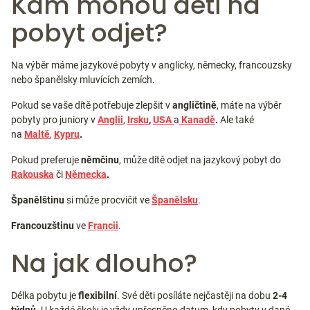
Kam mohou děti na
pobyt odjet?
Na výběr máme jazykové pobyty v anglicky, německy, francouzsky
nebo španělsky mluvících zemích.
Pokud se vaše dítě potřebuje zlepšit v
angličtině
, máte na výběr
pobyty pro juniory v
Anglii
,
Irsku
,
USA
a
Kanadě
.
Ale také
na
Maltě
,
Kypru
.
Pokud preferuje
němčinu
, může dítě odjet na jazykový pobyt do
Rakouska
či
Německa
.
Španělštinu
si může procvičit ve
Španělsku
.
Francouzštinu
ve
Francii
.
Na jak dlouho?
Délka pobytu je
flexibilní
. Své děti posíláte nejčastěji na dobu
2-4