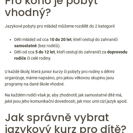
Pro koho je pobyt
vhodný?
Jazykové pobyty pro mládež můžeme rozdělit do 2 kategorií:
Děti mládež od cca
10 do 20 let
, kteří cestují do zahraničí
samostatně
(bez rodičů).
Děti od cca
5 do 12 let
, kteří cestují do zahraničí za
doprovodu
rodiče
či celé rodiny.
U každé školy, která junior kurzy či pobyty pro rodiny s dětmi
organizuje, máme napsáno, pro jakou věkovou skupinu jsou
programy na dané škole vhodné.
Na každém rodiči však je, aby zhodnotil, jak samostatné dítě má,
jaké jsou jeho komunikační dovednosti, jak moc umí cizí jazyk apod.
Jak správně vybrat
jazykový kurz pro dítě?