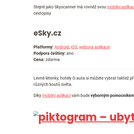
Stejně jako Skyscanner má rovněž svou
mobilní aplikac
cestopisy.
eSky.cz
Platformy:
Android
,
iOS
,
webová aplikace
Podpora češtiny:
ano
Cena:
zdarma
Levné letenky, hotely či auta si můžete vybrat taktéž p
různých koutů světa.
Díky
mobilní aplikaci
vám bude
výborným pomocníkem 