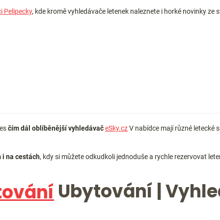
i Pelipecky
, kde kromě vyhledávače letenek naleznete i horké novinky ze sv
řes
čím dál oblíběnější vyhledávač
eSky.cz
V nabídce mají různé letecké sp
i na cestách
, kdy si můžete odkudkoli jednoduše a rychle rezervovat leten
Ubytování | Vyhl