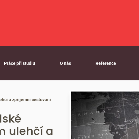
Práce při studiu
O nás
Reference
ehčí a zpříjemní cestování
lské
m ulehčí a