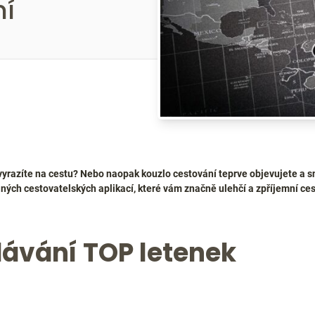
ní
yrazíte na cestu? Nebo naopak kouzlo cestování teprve objevujete a sn
aných cestovatelských aplikací, které vám značně ulehčí a zpříjemní cest
dávání TOP letenek