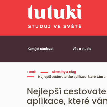
Skip to content
Kam jet studovat
Vše o studiu
Tutuki
Aktuality & Blog
Nejlepší cestovatelské aplikace, které vám ul
Nejlepší cestovate
aplikace, které vá