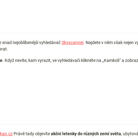
 snad nejoblíbenější vyhledávač
Skyscanner
. Najdete v něm však nejen v
brat.
ce
. Když nevíte, kam vyrazit, ve vyhledávači klikněte na „Kamkoli“ a zobraz
ikan.cz
Právě tady objevíte
akční letenky do různých zemí světa
, ubytov