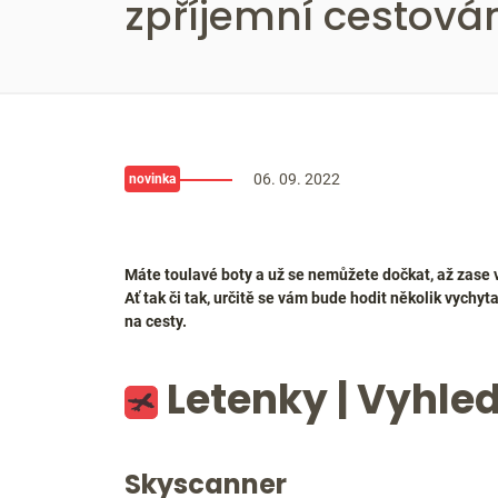
zpříjemní cestová
06. 09. 2022
novinka
Máte toulavé boty a už se nemůžete dočkat, až zase v
Ať tak či tak, určitě se vám bude hodit několik vychyt
na cesty.
Letenky | Vyhle
Skyscanner