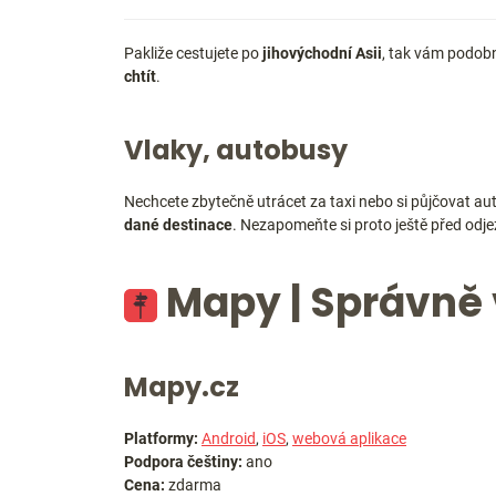
Pakliže cestujete po
jihovýchodní Asii
, tak vám podob
chtít
.
Vlaky, autobusy
Nechcete zbytečně utrácet za taxi nebo si půjčovat au
dané destinace
. Nezapomeňte si proto ještě před odje
Mapy | Správně
Mapy.cz
Platformy:
Android
,
iOS
,
webová aplikace
Podpora češtiny:
ano
Cena:
zdarma