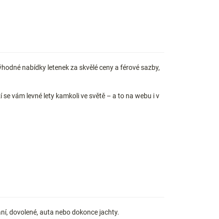
ýhodné nabídky letenek za skvělé ceny a férové sazby,
í se vám levné lety kamkoli ve světě – a to na webu i v
ání, dovolené, auta nebo dokonce jachty.