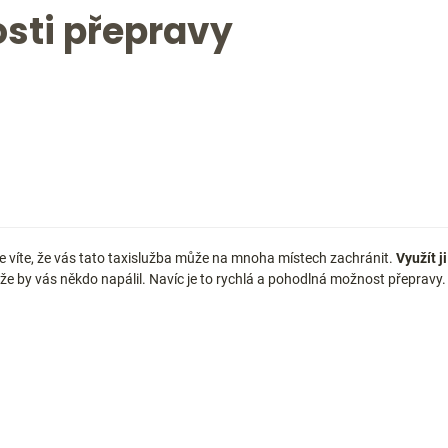
sti přepravy
 víte, že vás tato taxislužba může na mnoha místech zachránit.
Využít j
 že by vás někdo napálil. Navíc je to rychlá a pohodlná možnost přepravy.