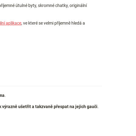
říjemné útulné byty, skromné chatky, originální
lní aplikace
, ve které se velmi příjemně hledá a
rma
.
 výrazně ušetřit a takzvaně přespat na jejich gauči
.