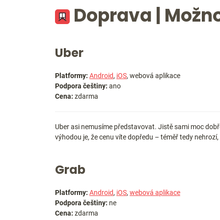
Doprava | Možno
Uber
Platformy:
Android
,
iOS
, webová aplikace
Podpora češtiny:
ano
Cena:
zdarma
Uber asi nemusíme představovat. Jistě sami moc dobře
výhodou je, že cenu víte dopředu – téměř tedy nehrozí,
Grab
Platformy:
Android
,
iOS
,
webová aplikace
Podpora češtiny:
ne
Cena:
zdarma