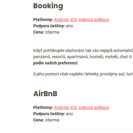
Booking
Platformy:
Android
,
iOS
,
webová aplikace
Podpora češtiny:
ano
Cena:
zdarma
Když potřebujete ubytování, tak vás nejspíš automat
penzionů, resortů, apartmánů, hostelů, motelů, chat či
podle vašich preferencí
.
S jeho pomocí však najdete i letenky, pronájmy aut, turi
AirBnB
Platformy:
Android
,
iOS
,
webová aplikace
Podpora češtiny:
ano
Cena:
zdarma