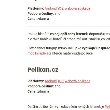
Platformy:
Android
,
iOS
,
webová aplikace
Podpora češtiny:
ano
Cena:
zdarma
Pokud hledáte co
nejlepší ceny letenek
, doporučujeme
ale také nabídku hotelů či pronájmů aut. Stačí si jen vy
Skyscanner funguje mimo jiné i jako
vynikající inspira
mobilní aplikaci
, kterou máte všude po ruce.
Pelikan.cz
Platformy:
Android
,
iOS
,
webová aplikace
Podpora češtiny:
ano
Cena:
zdarma
Dalším oblíbeným vyhledávačem levných letenek je
Pel