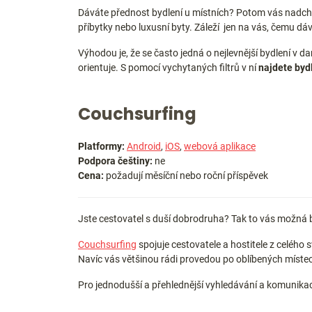
Dáváte přednost bydlení u místních? Potom vás nadc
příbytky nebo luxusní byty. Záleží jen na vás, čemu dá
Výhodou je, že se často jedná o nejlevnější bydlení v d
orientuje. S pomocí vychytaných filtrů v ní
najdete byd
Couchsurfing
Platformy:
Android
,
iOS
,
webová aplikace
Podpora češtiny:
ne
Cena:
požadují měsíční nebo roční příspěvek
Jste cestovatel s duší dobrodruha? Tak to vás možná
Couchsurfing
spojuje cestovatele a hostitele z celého
Navíc vás většinou rádi provedou po oblíbených místech 
Pro jednodušší a přehlednější vyhledávání a komunikaci