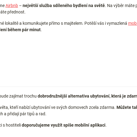
hne
Airbnb
–
největší služba sdíleného bydlení na světě
. Na výběr máte p
váte přednost.
ané lokalitě a komunikujete přímo s majitelem. Potěší vás i vymazlená
mobi
lení během pár minut
.
 bude zajímat trochu
dobrodružnější alternativa ubytování, která je zda
 světa, kteří nabízí ubytování ve svých domovech zcela zdarma.
Můžete tak
a přidají pár tipů a rad.
 s hostiteli
doporučujeme využít spíše mobilní aplikaci
.