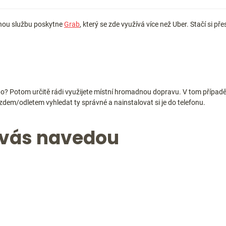
nou službu poskytne
Grab
, který se zde využívá více než Uber. Stačí si p
to? Potom určitě rádi využijete místní hromadnou dopravu. V tom případě 
zdem/odletem vyhledat ty správné a nainstalovat si je do telefonu.
 vás navedou