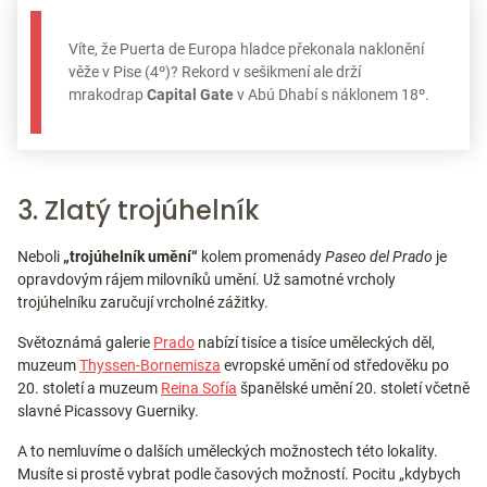
Víte, že Puerta de Europa hladce překonala naklonění
věže v Pise (4º)? Rekord v sešikmení ale drží
mrakodrap
Capital Gate
v Abú Dhabí s náklonem 18º.
3. Zlatý trojúhelník
Neboli
„trojúhelník umění“
kolem promenády
Paseo del Prado
je
opravdovým rájem milovníků umění. Už samotné vrcholy
trojúhelníku zaručují vrcholné zážitky.
Světoznámá galerie
Prado
nabízí tisíce a tisíce uměleckých děl,
muzeum
Thyssen-Bornemisza
evropské umění od středověku po
20. století a muzeum
Reina Sofía
španělské umění 20. století včetně
slavné Picassovy Guerniky.
A to nemluvíme o dalších uměleckých možnostech této lokality.
Musíte si prostě vybrat podle časových možností. Pocitu „kdybych