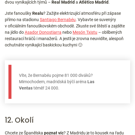
dvou vynikajících týmů –
Real Madrid
a
Atlético Madrid
.
Jste fanoušky
Realu
? Zažijte elektrizující atmosféru při zápase
přímo na stadionu
Santiago Bernabéu
. Vybavte se suvenýry
v oficiálním fanouškovském obchodě. Zkuste své štěstí a zajděte
na jídlo do
Asador Donostiarra
nebo
Mesón Txistu
– oblíbených
restaurací hráčů i manažerů. A jestli je zrovna neuvidíte, alespoň
ochutnáte vynikající baskickou kuchyni 🙂
Víte, že Bernabéu pojme 81 000 diváků?
Mimochodem, madridská býčí aréna
Las
Ventas
téměř 24 000.
12. Okolí
Chcete ze Španělska
poznat víc
? Z Madridu je to kousek na řadu