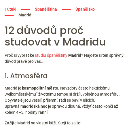
Tutuki
Španělština
Španělsko
Madrid
12 důvodů proč
studovat v Madridu
Proč si vybrat ke
studiu španělštiny
Madrid
? Najděte si ten správný
důvod právě pro vás…
1. Atmosféra
Madrid je
kosmopolitní město
. Navzdory často hektickému
„velkoměstskému“ životnímu tempu si drží uvolněnou atmosféru.
Obyvatelé jsou veselí, příjemní, rádi se baví v ulicích.
Správná
madridská noc
je opravdu dlouhá, vždyť často končí až
kolem 4–5. hodiny ranní.
Zažijte Madrid na vlastní kůži. Stojí to za to!