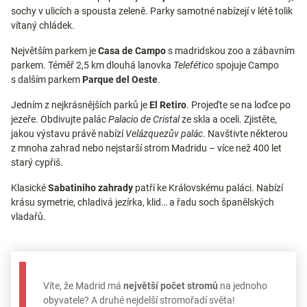
sochy v ulicích a spousta zeleně. Parky samotné nabízejí v létě tolik
vítaný chládek.
Největším parkem je
Casa de Campo
s madridskou zoo a zábavním
parkem. Téměř 2,5 km dlouhá lanovka
Telefético
spojuje Campo
s dalším parkem
Parque del Oeste
.
Jedním z nejkrásnějších parků je
El Retiro
. Projeďte se na loďce po
jezeře. Obdivujte palác
Palacio de Cristal
ze skla a oceli. Zjistěte,
jakou výstavu právě nabízí
Velázquezův palác
. Navštivte některou
z mnoha zahrad nebo nejstarší strom Madridu – více než 400 let
starý cypřiš.
Klasické
Sabatiniho zahrady
patří ke Královskému paláci. Nabízí
krásu symetrie, chladivá jezírka, klid… a řadu soch španělských
vladařů.
Víte, že Madrid má
největší počet stromů
na jednoho
obyvatele? A druhé nejdelší stromořadí světa!