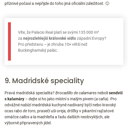
příznivé počasí a nepřijde do toho jiná oficiální záležitost. 🙂
Víte, že Palacio Real platí se svými 135 000 m²
za
nejrozlehlejší královské sídlo
západní Evropy?
Pro představu – je zhruba 10× větší než
Buckinghamský palác.
9. Madridské speciality
Pravá madridská specialita?
Brocadillo de calamares
neboli
sendvič
s kalamáry
– dejte si ho jako místní s malým pivem (
a caña
). Pro
odvážné nabízí madridská kuchyně nadívaný býčí nebo kravský
ocas
rabo de toro
, prasečí uši
oreja
, dršťky v pikantní rajčatové
omáčce
callos a la madrileña
a řadu dalších neobvyklých, ale
výborně připravených jídel.