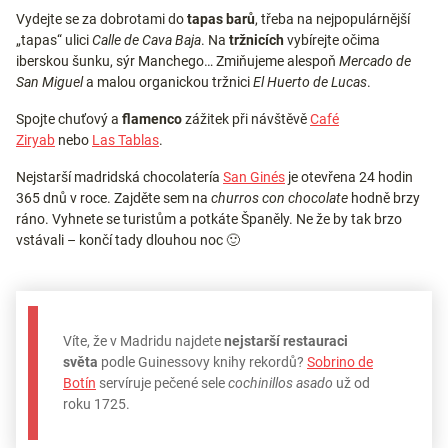
Vydejte se za dobrotami do
tapas barů
, třeba na nejpopulárnější
„tapas“ ulici
Calle de Cava Baja
. Na
tržnicích
vybírejte očima
iberskou šunku, sýr Manchego… Zmiňujeme alespoň
Mercado de
San Miguel
a malou organickou tržnici
El Huerto de Lucas
.
Spojte chuťový a
flamenco
zážitek při návštěvě
Café
Ziryab
nebo
Las Tablas
.
Nejstarší madridská chocolatería
San Ginés
je otevřena 24 hodin
365 dnů v roce. Zajděte sem na
churros con chocolate
hodně brzy
ráno. Vyhnete se turistům a potkáte Španěly. Ne že by tak brzo
vstávali – končí tady dlouhou noc 🙂
Víte, že v Madridu najdete
nejstarší restauraci
světa
podle Guinessovy knihy rekordů?
Sobrino de
Botín
servíruje pečené sele
cochinillos asado
už od
roku 1725.