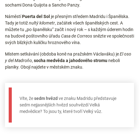
sochami Dona Quijota a Sancho Panzy.
Náměstí
Puerta del Sol
je přesným středem Madridu i Španělska.
Tady je totiž
nultý kilometr
, začátek všech španělských cest. A
můžete tu „po španělsku“ začít i nový rok – s každým úderem hodin
na budově poštovního úřadu
Casa de Correos
snězte ve společnosti
svých blízkých kuličku hroznového vína.
Místem setkávání (obdoba koně na pražském Václaváku) je
El oso
y del Madroňo
,
socha medvěda a jahodového stromu
neboli
planiky. Obojí najdete v městském znaku.
Víte, že
sedm hvězd
ve znaku Madridu představuje
sedm nejjasnějších hvězd souhvězdí Velká
medvědice? To jsou ty, které tvoří Velký vůz.