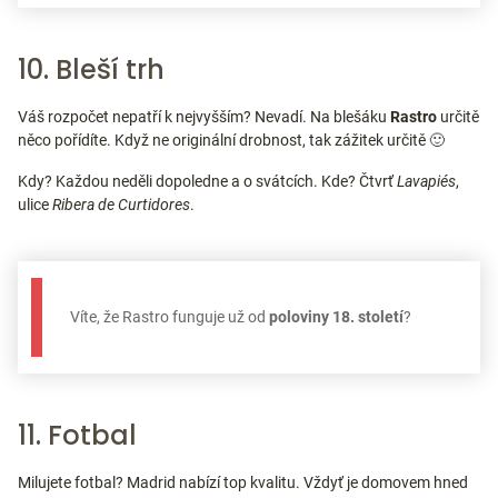
10. Bleší trh
Váš rozpočet nepatří k nejvyšším? Nevadí. Na blešáku
Rastro
určitě
něco pořídíte. Když ne originální drobnost, tak zážitek určitě 🙂
Kdy? Každou neděli dopoledne a o svátcích. Kde? Čtvrť
Lavapiés
,
ulice
Ribera de Curtidores
.
Víte, že Rastro funguje už od
poloviny
18. století
?
11. Fotbal
Milujete fotbal? Madrid nabízí top kvalitu. Vždyť je domovem hned