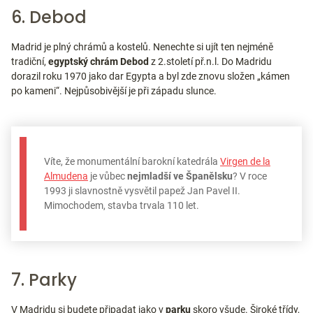
6. Debod
Madrid je plný chrámů a kostelů. Nenechte si ujít ten nejméně
tradiční,
egyptský chrám Debod
z 2.století př.n.l. Do Madridu
dorazil roku 1970 jako dar Egypta a byl zde znovu složen „kámen
po kameni“. Nejpůsobivější je při západu slunce.
Víte, že monumentální barokní katedrála
Virgen de la
Almudena
je vůbec
nejmladší ve Španělsku
? V roce
1993 ji slavnostně vysvětil papež Jan Pavel II.
Mimochodem, stavba trvala 110 let.
7. Parky
V Madridu si budete připadat jako v
parku
skoro všude. Široké třídy,