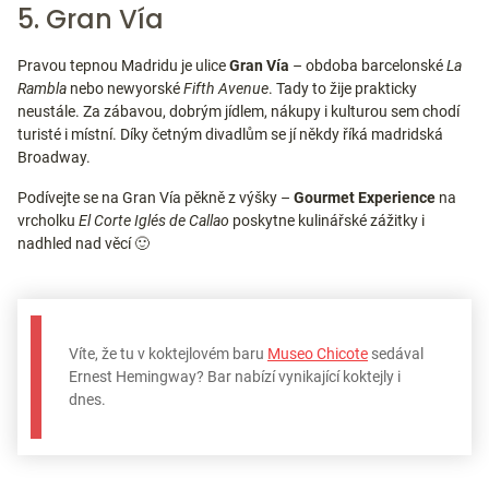
5. Gran Vía
Pravou tepnou Madridu je ulice
Gran Vía
– obdoba barcelonské
La
Rambla
nebo newyorské
Fifth Avenue
. Tady to žije prakticky
neustále. Za zábavou, dobrým jídlem, nákupy i kulturou sem chodí
turisté i místní. Díky četným divadlům se jí někdy říká madridská
Broadway.
Podívejte se na Gran Vía pěkně z výšky –
Gourmet Experience
na
vrcholku
El Corte Iglés de Callao
poskytne kulinářské zážitky i
nadhled nad věcí 🙂
Víte, že tu v koktejlovém baru
Museo Chicote
sedával
Ernest Hemingway? Bar nabízí vynikající koktejly i
dnes.