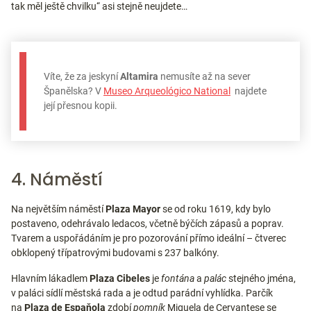
tak měl ještě chvilku“ asi stejně neujdete…
Víte, že za jeskyní
Altamira
nemusíte až na sever
Španělska? V
Museo Arqueológico National
najdete
její přesnou kopii.
4. Náměstí
Na největším náměstí
Plaza Mayor
se od roku 1619, kdy bylo
postaveno, odehrávalo ledacos, včetně býčích zápasů a poprav.
Tvarem a uspořádáním je pro pozorování přímo ideální – čtverec
obklopený třípatrovými budovami s 237 balkóny.
Hlavním lákadlem
Plaza Cibeles
je
fontána
a
palác
stejného jména,
v paláci sídlí městská rada a je odtud parádní vyhlídka. Parčík
na
Plaza de Espaňola
zdobí
pomník
Miguela de Cervantese se