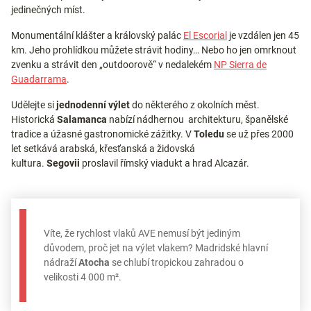
jedinečných míst.
Monumentální klášter a královský palác
El Escorial
je vzdálen jen 45
km. Jeho prohlídkou můžete strávit hodiny… Nebo ho jen omrknout
zvenku a strávit den „outdoorově“ v nedalekém
NP Sierra de
Guadarrama
.
Udělejte si
jednodenní výlet
do některého z okolních měst.
Historická
Salamanca
nabízí nádhernou architekturu, španělské
tradice a úžasné gastronomické zážitky. V
Toledu
se už přes 2000
let setkává arabská, křesťanská a židovská
kultura.
Segovii
proslavil římský viadukt a hrad Alcazár.
Víte, že rychlost vlaků AVE nemusí být jediným
důvodem, proč jet na výlet vlakem? Madridské hlavní
nádraží
Atocha
se chlubí tropickou zahradou o
velikosti 4 000 m².