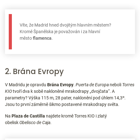
Víte, že Madrid hned dvojitým hlavním městem?
Kromě Španělska je považován i za hlavní
město
flamenca
.
2. Brána Evropy
V Madridu je opravdu
Brána Evropy
.
Puerta de Europa
neboli
Torres
KIO
tvoří dva k sobě nakloněné mrakodrapy „dvojčata“. A
parametry? Výška 115 m, 28 pater, naklonění pod úhlem 14,3º.
Jsou to první záměrně šikmo postavené mrakodrapy světa.
Na
Plaza de Castilla
najdete kromě Torres KIO i zlatý
obelisk
Obelisco de Caja
.