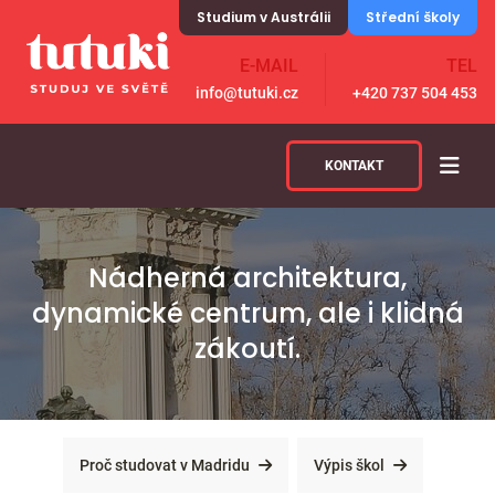
Skip to content
Studium v Austrálii
Střední školy
E-MAIL
TEL
info@tutuki.cz
+420 737 504 453
KONTAKT
Nádherná architektura,
dynamické centrum, ale i klidná
zákoutí.
Proč studovat v Madridu
Výpis škol