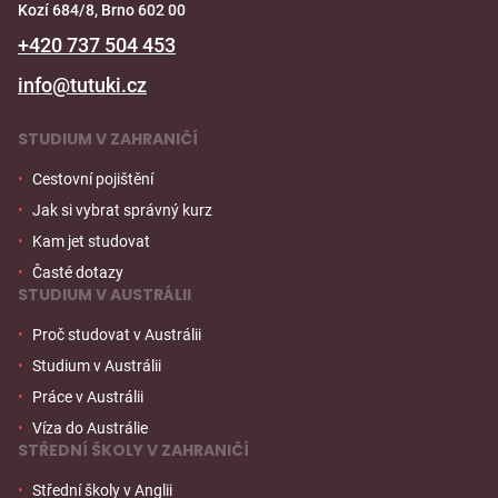
Kozí 684/8, Brno 602 00
+420 737 504 453
info@tutuki.cz
STUDIUM V ZAHRANIČÍ
Cestovní pojištění
Jak si vybrat správný kurz
Kam jet studovat
Časté dotazy
STUDIUM V AUSTRÁLII
Proč studovat v Austrálii
Studium v Austrálii
Práce v Austrálii
Víza do Austrálie
STŘEDNÍ ŠKOLY V ZAHRANIČÍ
Střední školy v Anglii