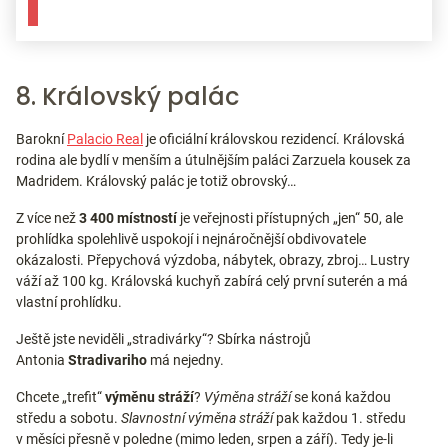
8. Královský palác
Barokní
Palacio Real
je oficiální královskou rezidencí. Královská
rodina ale bydlí v menším a útulnějším paláci Zarzuela kousek za
Madridem. Královský palác je totiž obrovský…
Z více než
3 400 místností
je veřejnosti přístupných „jen“ 50, ale
prohlídka spolehlivě uspokojí i nejnáročnější obdivovatele
okázalosti. Přepychová výzdoba, nábytek, obrazy, zbroj… Lustry
váží až 100 kg. Královská kuchyň zabírá celý první suterén a má
vlastní prohlídku.
Ještě jste neviděli „stradivárky“? Sbírka nástrojů
Antonia
Stradivariho
má nejedny.
Chcete „trefit“
výměnu stráží
?
Výměna stráží
se koná každou
středu a sobotu.
Slavnostní výměna stráží
pak každou 1. středu
v měsíci přesně v poledne (mimo leden, srpen a září). Tedy je-li