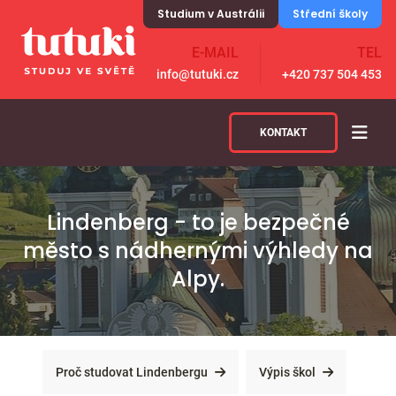
Skip to content
Studium v Austrálii
Střední školy
E-MAIL
TEL
info@tutuki.cz
+420 737 504 453
KONTAKT
Lindenberg - to je bezpečné
město s nádhernými výhledy na
Alpy.
Proč studovat Lindenbergu
Výpis škol