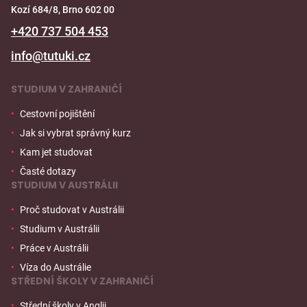
Kozí 684/8, Brno 602 00
+420 737 504 453
info@tutuki.cz
STUDIUM V ZAHRANIČÍ
Cestovní pojištění
Jak si vybrat správný kurz
Kam jet studovat
Časté dotazy
STUDIUM V AUSTRÁLII
Proč studovat v Austrálii
Studium v Austrálii
Práce v Austrálii
Víza do Austrálie
STŘEDNÍ ŠKOLY V ZAHRANIČÍ
Střední školy v Anglii