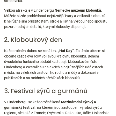
středověku.
Velkou atrakcí je v Lindenbergu
Německé muzeum klobouků
.
Můžete si zde prohlédnout nejrůznější tvary a velikosti klobouků
k nejrůznějším příležitostem, stroje a lisy na výrobu nebo spoustu
pozoruhodných detailů, kterými klobouky disponují.
2. Kloboukový den
Každoročně v dubnu se koná tzv.
„Hut Day“
. Za tímto účelem si
občané každé dva roky volí svou královnu klobouku. Během
dvouletého funkčního období zastupuje kloboukové město
Lindenberg a Westallgäu na akcích a nejrůznějších událostech
města, na veletrzích cestovního ruchu a módy a dokonce i v
publikacích a na módních přehlídkách klobouků.
3. Festival sýrů a gurmánů
V Lindenbergu se každoročně koná
Mezinárodní sýrový a
gurmánský festival
, na kterém jsou zastoupeni výrobci sýrů z
regionu, ale také z Francie, Švýcarska, Rakouska, Itálie, Holandska