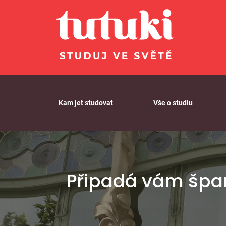
Skip to content
Kam jet studovat
Vše o studiu
Připadá vám špan