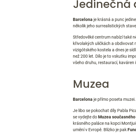
Jedinečná 
Barcelona
je krásná a punc jedine
několik jeho surrealistických st
Středověké centrum nabízí také něk
křivolakých uličkách a obdivovat 
vizigótského kostela a dnes je síd
než 200 let. Dílo je to vskutku i
všeho druhu, restaurací, kaváren 
Muzea
Barcelona
je přímo poseta muzei.
Je libo se pokochat díly Pabla Pi
se vydejte do
Muzea současného 
krásného paláce na kopci Montjui
umění v Evropě. Blízko je pak
Fund