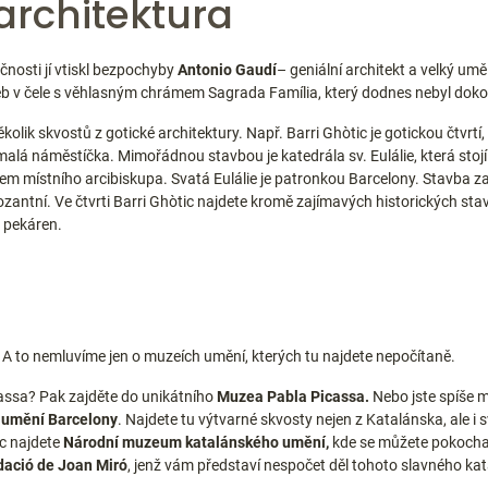
architektura
čnosti jí vtiskl bezpochyby
Antonio Gaudí
– geniální architekt a velký um
aveb v čele s věhlasným chrámem Sagrada Família, který dodnes nebyl dok
olik skvostů z gotické architektury. Např. Barri Ghòtic je gotickou čtvrt
malá náměstíčka. Mimořádnou stavbou je katedrála sv. Eulálie, která sto
lem místního arcibiskupa. Svatá Eulálie je patronkou Barcelony. Stavba zača
mpozantní. Ve čtvrti Barri Ghòtic najdete kromě zajímavých historických 
i pekáren.
 A to nemluvíme jen o muzeích umění, kterých tu najdete nepočítaně.
cassa? Pak zajděte do unikátního
Muzea Pabla Picassa.
Nebo jste spíše 
umění Barcelony
. Najdete tu výtvarné skvosty nejen z Katalánska, ale i 
c
najdete
Národní muzeum katalánského umění,
kde se můžete pokocha
ació de Joan Miró
, jenž vám představí nespočet děl tohoto slavného ka