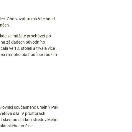
ělec. Obdivovat tu můžete hned
ončen.
í, kde se můžete procházet po
jí na základech původního
la ve 13. století a trvala více
staveb i mnoho obchodů se zbožím
milovníci současného umění? Pak
světová díla. V prostorách
t slavnou sbírkou středověkého
talánského umělce.