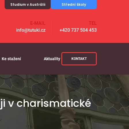
Studium v Austrálii
Střední školy
E-MAIL
TEL
info@tutuki.cz
+420 737 504 453
Ke stažení
Aktuality
KONTAKT
i v charismatické