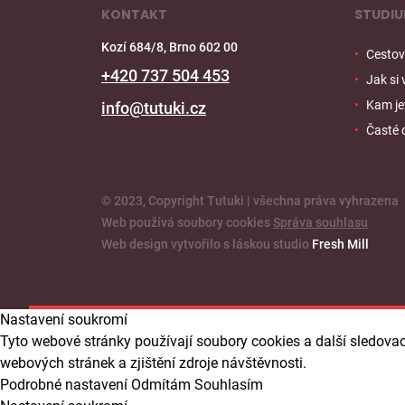
KONTAKT
STUDIU
Kozí 684/8, Brno 602 00
Cestovn
+420 737 504 453
Jak si
Kam je
info@tutuki.cz
Časté 
© 2023, Copyright Tutuki | všechna práva vyhrazena
Web používá soubory cookies
Správa souhlasu
Web design vytvořilo s láskou studio
Fresh Mill
Nastavení soukromí
Tyto webové stránky používají soubory cookies a další sledovac
webových stránek a zjištění zdroje návštěvnosti.
Podrobné nastavení
Odmítám
Souhlasím