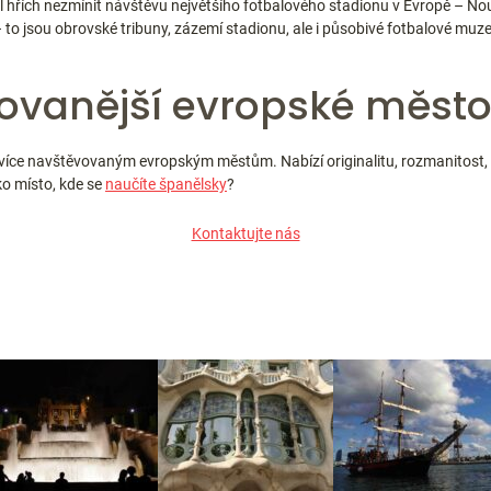
byl hřích nezmínit návštěvu největšího fotbalového stadionu v Evropě –
 to jsou obrovské tribuny, zázemí stadionu, ale i působivé fotbalové muz
ovanější evropské měst
ejvíce navštěvovaným evropským městům. Nabízí originalitu, rozmanitost, ku
ko místo, kde se
naučíte španělsky
?
Kontaktujte nás