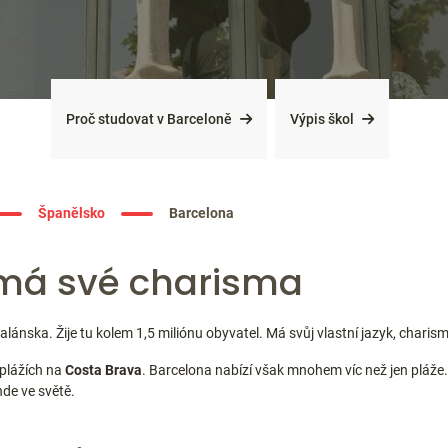
Proč studovat v Barceloně
Výpis škol
Španělsko
Barcelona
má své charisma
ánska. Žije tu kolem 1,5 miliónu obyvatel. Má svůj vlastní jazyk, charisma
 plážích na
Costa Brava
. Barcelona nabízí však mnohem víc než jen pláže.
nde ve světě.