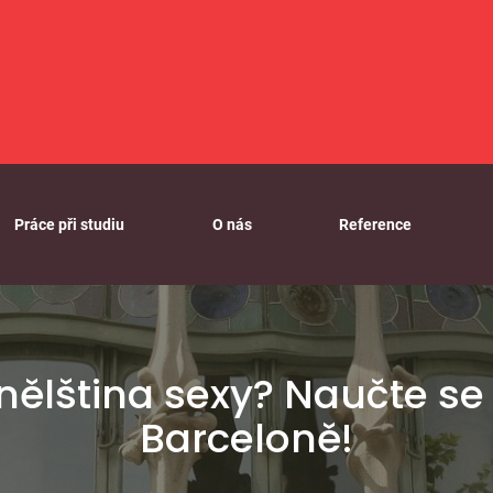
Práce při studiu
O nás
Reference
ělština sexy? Naučte se j
Barceloně!