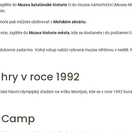
zajděte do
Muzea katalánské historie
či do muzea námořnictví (Museu Mar
vím.
moře pak můžete obdivovat v
Mořském akváriu.
 více, zajděte do
Muzea historie města
, kde se dostanete i do podzemní č
dokonce zadarmo. Volný vstup nabízí vybraná muzea většinou v neděli. Ně
hry v roce 1992
také hlavní olympijský stadion na vršku Montjuïc, kde se v roce 1992 kona
u Camp