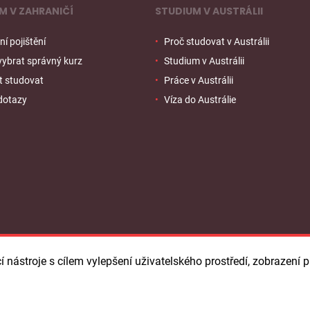
M V ZAHRANIČÍ
STUDIUM V AUSTRÁLII
í pojištění
Proč studovat v Austrálii
 vybrat správný kurz
Studium v Austrálii
t studovat
Práce v Austrálii
dotazy
Víza do Austrálie
í nástroje s cílem vylepšení uživatelského prostředí, zobrazen