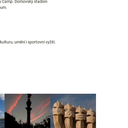
 Nou Camp. Domovský stadion
eum.
o
lturu, umění i sportovní vyžití.