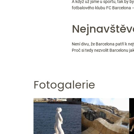
A když už jsme u sportu, tak by 
fotbalového klubu FC Barcelona –
Nejnavštěv
Není divu, že Barcelona patří k n
Proč si tedy nezvolit Barcelonu ja
Fotogalerie