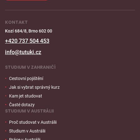
KONTAKT
Kozí 684/8, Brno 602 00
+420 737 504 453
info@tutuki.cz
STUDIUM V ZAHRANIČÍ
Cestovní pojištění
Jak si vybrat správný kurz
Kam jet studovat
Časté dotazy
STUDIUM V AUSTRÁLII
Proč studovat v Austrálii
Studium v Austrálii
Práce v Austrálii