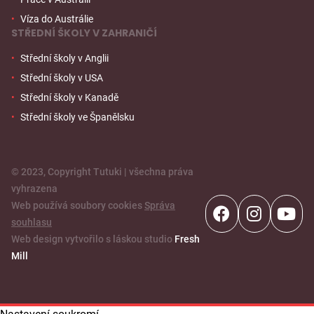
Víza do Austrálie
STŘEDNÍ ŠKOLY V ZAHRANIČÍ
Střední školy v Anglii
Střední školy v USA
Střední školy v Kanadě
Střední školy ve Španělsku
© 2023, Copyright Tutuki | všechna práva
vyhrazena
Web používá soubory cookies
Správa
souhlasu
Web design vytvořilo s láskou studio
Fresh
Mill