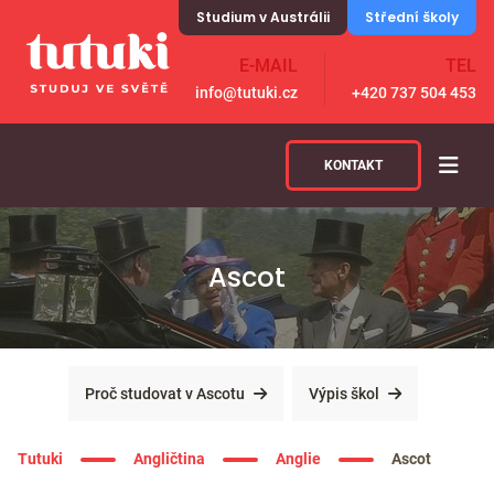
Skip to content
Studium v Austrálii
Střední školy
E-MAIL
TEL
info@tutuki.cz
+420 737 504 453
KONTAKT
Ascot
Proč studovat v Ascotu
Výpis škol
Tutuki
Angličtina
Anglie
Ascot