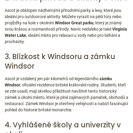
Ascot je obklopen nádhernými přírodními parky a lesy, které jsou
ideální pro outdoorové aktivity. Můžete vyrazit na pěší túry nebo
projížďky na kole v okolním
Windsor Great parku
, který je známý
svou krásou a rozmanitostí přírody. Navíc nedaleko je také
Virginia
Water Lake
, ideální místo pro relaxaci u vody nebo pro běhání a
procházky.
3. Blízkost k Windsoru a zámku
Windsor
Ascot je vzdálený jen pár kilometrů od legendárního
zámku
Windsor
, oficiální rezidence britské královské rodiny. Studenti, kteří
se zde usadí, mají skvělou příležitost navštívit tento historický
zámek a okolní město, které je plné zajímavých památek, obchodů a
restaurací. Zámek Windsor je otevřený veřejnosti a nabízí fascinující
pohled do historie britské monarchie.
4. Vyhlášené školy a univerzity v